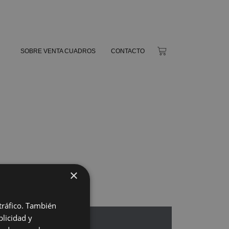
SOBRE VENTA CUADROS
CONTACTO
×
 tráfico. También
licidad y