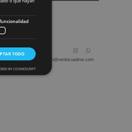
onado o que hayan
funcionalidad
PTAR TODO
info@ventacuadros.com
RED BY COOKIESCRIPT