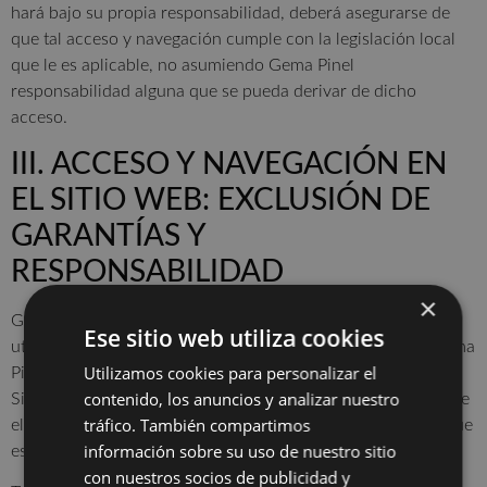
hará bajo su propia responsabilidad, deberá asegurarse de
que tal acceso y navegación cumple con la legislación local
que le es aplicable, no asumiendo Gema Pinel
responsabilidad alguna que se pueda derivar de dicho
acceso.
III. ACCESO Y NAVEGACIÓN EN
EL SITIO WEB: EXCLUSIÓN DE
GARANTÍAS Y
RESPONSABILIDAD
×
Gema Pinel no garantiza la continuidad, disponibilidad y
Ese sitio web utiliza cookies
utilidad del Sitio Web, ni de los Contenidos o Servicios. Gema
Utilizamos cookies para personalizar el
Pinel hará todo lo posible por el buen funcionamiento del
contenido, los anuncios y analizar nuestro
Sitio Web, sin embargo, no se responsabiliza ni garantiza que
tráfico. También compartimos
el acceso a este Sitio Web no vaya a ser ininterrumpido o que
información sobre su uso de nuestro sitio
esté libre de error.
con nuestros socios de publicidad y